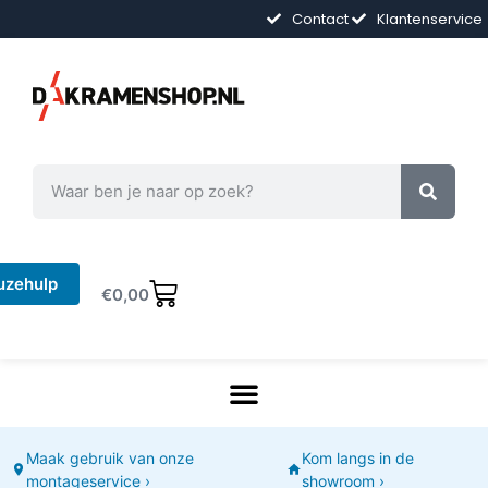
Contact
Klantenservice
uzehulp
€
0,00
Maak gebruik van onze
Kom langs in de
montageservice ›
showroom ›