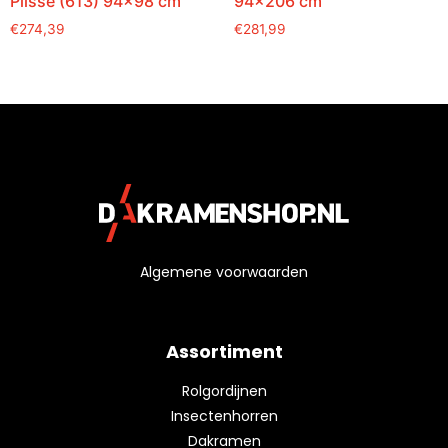
Plissé (613) 94×98 cm
94×206 cm
€
274,39
€
281,99
Algemene voorwaarden
Assortiment
Rolgordijnen
Insectenhorren
Dakramen