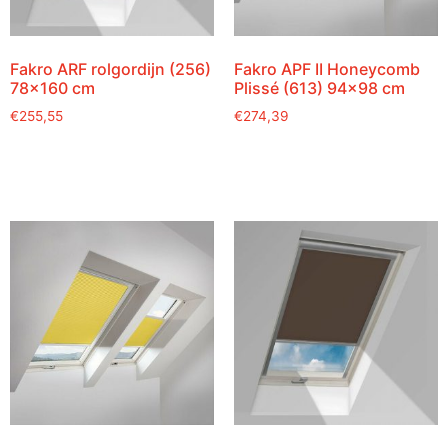
Fakro ARF rolgordijn (256)
Fakro APF II Honeycomb
78×160 cm
Plissé (613) 94×98 cm
€
255,55
€
274,39