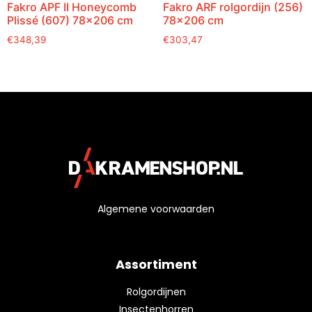
Fakro APF II Honeycomb
Fakro ARF rolgordijn (256)
Plissé (607) 78×206 cm
78×206 cm
€
348,39
€
303,47
Algemene voorwaarden
Assortiment
Rolgordijnen
Insectenhorren