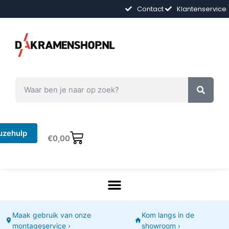
Contact
Klantenservice
uzehulp
€
0,00
Maak gebruik van onze
Kom langs in de
montageservice ›
showroom ›