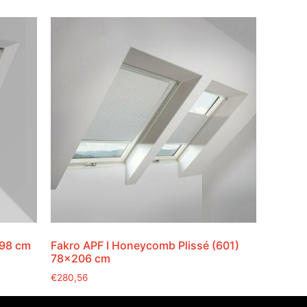
×98 cm
Fakro APF I Honeycomb Plissé (601)
78×206 cm
€
280,56