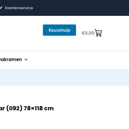
Klantenservice
Keuzehulp
€
0,00
Dakramen
ar (092) 78×118 cm