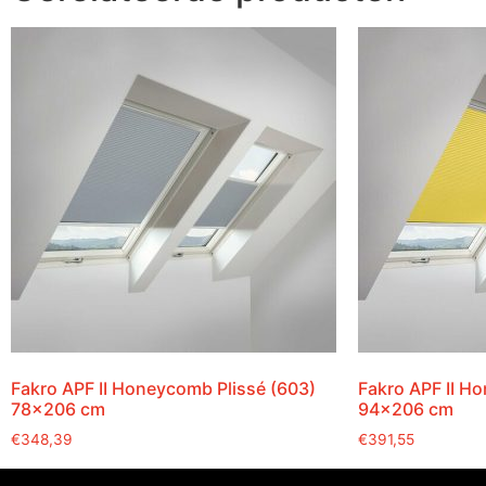
Fakro APF II Honeycomb Plissé (603)
Fakro APF II H
78×206 cm
94×206 cm
€
348,39
€
391,55