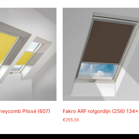
oneycomb Plissé (607)
Fakro ARF rolgordijn (256) 134
€
255,55