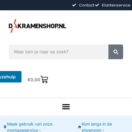
Contact
Klantenservice
uzehulp
€
0,00
Maak gebruik van onze
Kom langs in de
montageservice ›
showroom ›