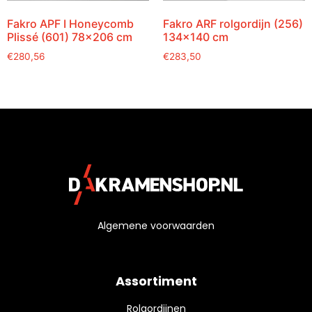
Fakro APF I Honeycomb
Fakro ARF rolgordijn (256)
Plissé (601) 78×206 cm
134×140 cm
€
280,56
€
283,50
Algemene voorwaarden
Assortiment
Rolgordijnen