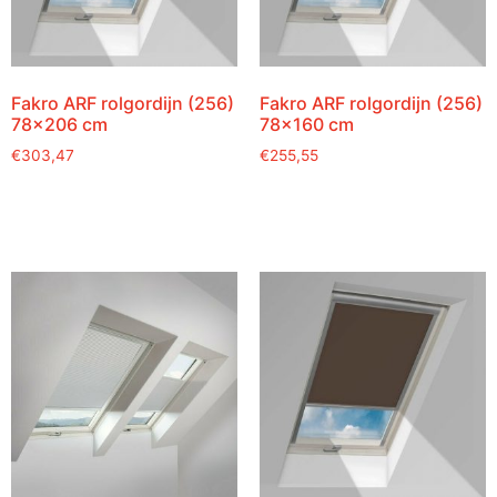
Fakro ARF rolgordijn (256)
Fakro ARF rolgordijn (256)
78×206 cm
78×160 cm
€
303,47
€
255,55