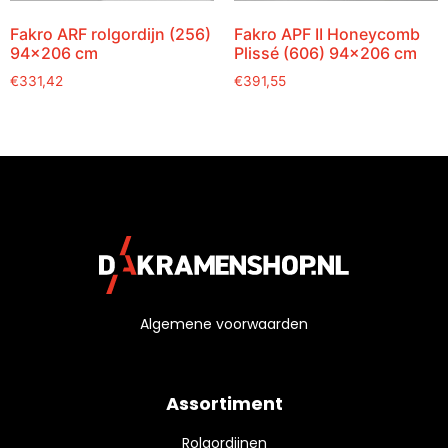
Fakro ARF rolgordijn (256)
Fakro APF II Honeycomb
94×206 cm
Plissé (606) 94×206 cm
€
331,42
€
391,55
Algemene voorwaarden
Assortiment
Rolgordijnen