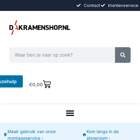
Contact
Klantenservice
uzehulp
€
0,00
Maak gebruik van onze
Kom langs in de
montageservice ›
showroom ›