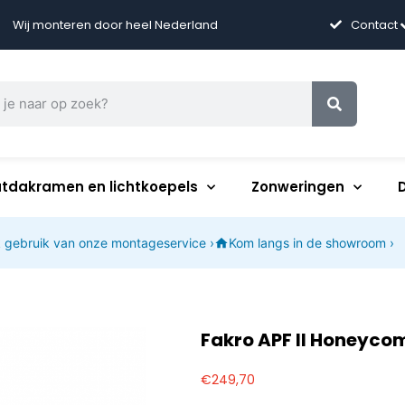
Wij monteren door heel Nederland
Contact
atdakramen en lichtkoepels
Zonweringen
 gebruik van onze montageservice ›
Kom langs in de showroom ›
Fakro APF II Honeycom
€
249,70