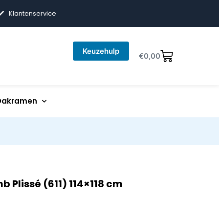
Klantenservice
Keuzehulp
€
0,00
Dakramen
b Plissé (611) 114×118 cm