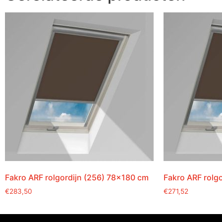
Fakro ARF rolgordijn (256) 78×180 cm
Fakro ARF rolg
€
283,50
€
271,52