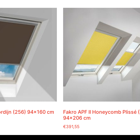
ordijn (256) 94×160 cm
Fakro APF II Honeycomb Plissé 
94×206 cm
€
391,55