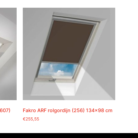
(607)
Fakro ARF rolgordijn (256) 134×98 cm
€
255,55