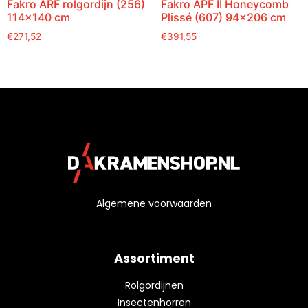
Fakro ARF rolgordijn (256)
Fakro APF II Honeycomb
114×140 cm
Plissé (607) 94×206 cm
€
271,52
€
391,55
Algemene voorwaarden
Assortiment
Rolgordijnen
Insectenhorren