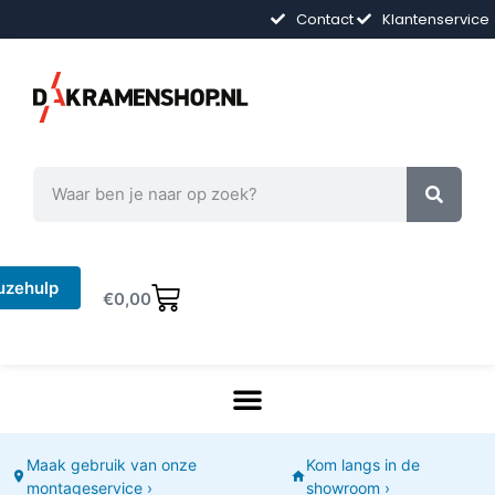
Contact
Klantenservice
uzehulp
€
0,00
Maak gebruik van onze
Kom langs in de
montageservice ›
showroom ›