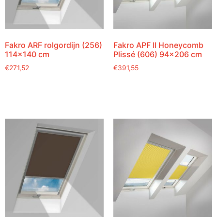
Fakro ARF rolgordijn (256)
Fakro APF II Honeycomb
114×140 cm
Plissé (606) 94×206 cm
€
271,52
€
391,55