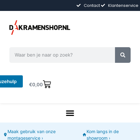
Contact
Klantenservice
uzehulp
€
0,00
Maak gebruik van onze
Kom langs in de
montageservice ›
showroom ›