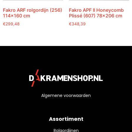
Fakro ARF rolgordijn (256)
Fakro APF II Honeycomb
114×160 cm
Plissé (607) 78×206 cm
€
299,48
€
348,39
Algemene voorwaarden
Assortiment
Rolgordijnen