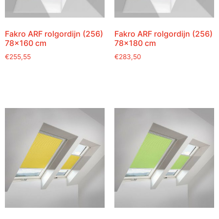
Fakro ARF rolgordijn (256)
Fakro ARF rolgordijn (256)
78×160 cm
78×180 cm
€
255,55
€
283,50