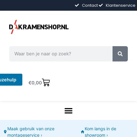
Contact
Klantenservice
uzehulp
€
0,00
Maak gebruik van onze
Kom langs in de
montageservice ›
showroom ›