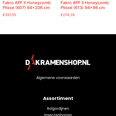
Fakro APF II Honeycomb
Fakro APF II Honeycomb
Plissé (607) 94×206 cm
Plissé (613) 94×98 cm
€
391,55
€
274,39
Algemene voorwaarden
Assortiment
Rolgordijnen
Insectenhorren