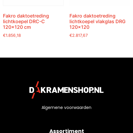
Fakro daktoetreding
Fakro daktoetreding
lichtkoepel DRC-C
lichtkoepel vlakglas DRG
120×120 cm
120×120
€
1.856,18
€
2.817,67
Algemene voorwaarden
Assortiment