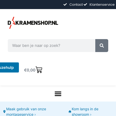
Contact
Klantenservice
uzehulp
€
0,00
Maak gebruik van onze
Kom langs in de
montageservice ›
showroom ›