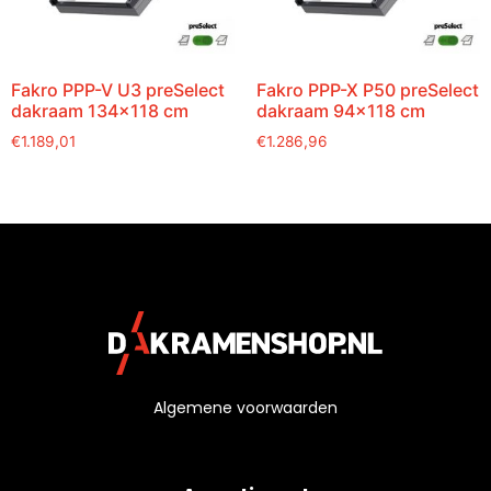
Fakro PPP-V U3 preSelect
Fakro PPP-X P50 preSelect
dakraam 134×118 cm
dakraam 94×118 cm
€
1.189,01
€
1.286,96
Algemene voorwaarden