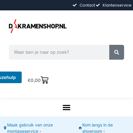
Contact
Klantenservice
uzehulp
€
0,00
Maak gebruik van onze
Kom langs in de
montageservice ›
showroom ›