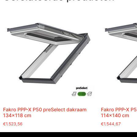
Fakro PPP-X P50 preSelect dakraam
Fakro PPP-X P5
134×118 cm
114×140 cm
€
1.523,56
€
1.544,67