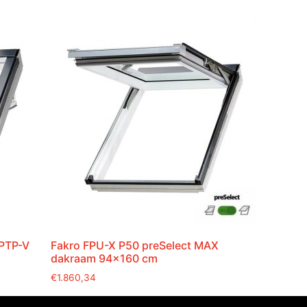
 PTP-V
Fakro FPU-X P50 preSelect MAX
dakraam 94×160 cm
€
1.860,34