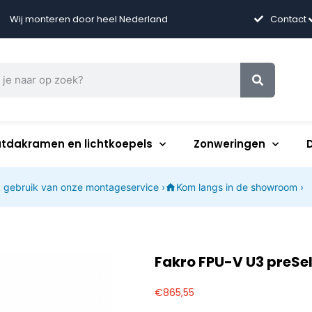
Wij monteren door heel Nederland
Contact
atdakramen en lichtkoepels
Zonweringen
 gebruik van onze montageservice ›
Kom langs in de showroom ›
Fakro FPU-V U3 preS
€
865,55