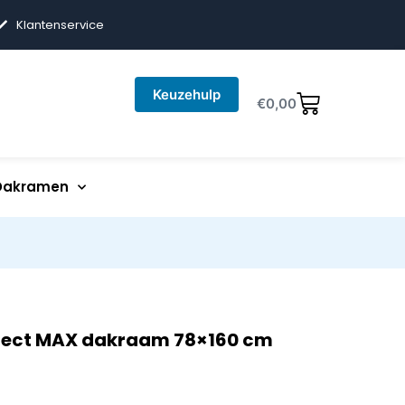
Klantenservice
Keuzehulp
€
0,00
Dakramen
elect MAX dakraam 78×160 cm