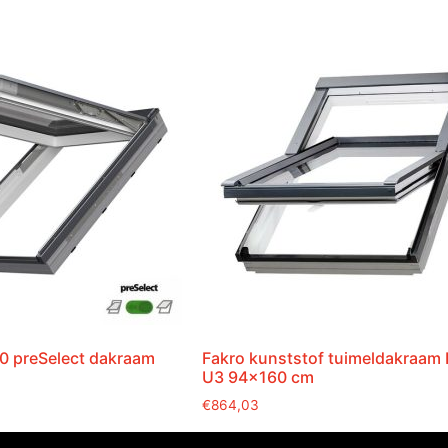
0 preSelect dakraam
Fakro kunststof tuimeldakraam
U3 94×160 cm
€
864,03