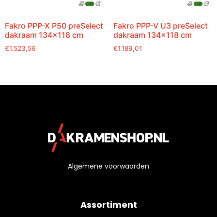
Fakro PPP-X P50 preSelect
Fakro PPP-V U3 preSelect
dakraam 134×118 cm
dakraam 134×118 cm
€
1.523,56
€
1.189,01
Algemene voorwaarden
Assortiment