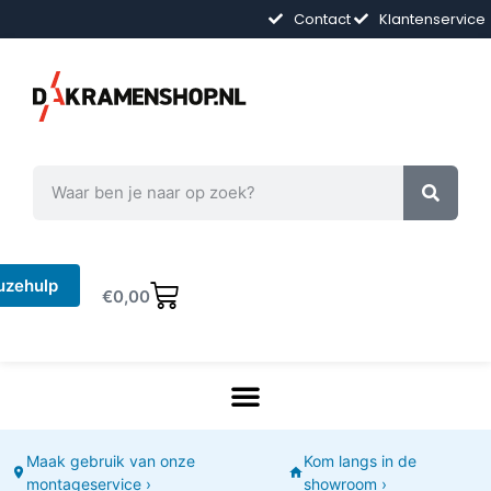
Contact
Klantenservice
uzehulp
€
0,00
Maak gebruik van onze
Kom langs in de
montageservice ›
showroom ›