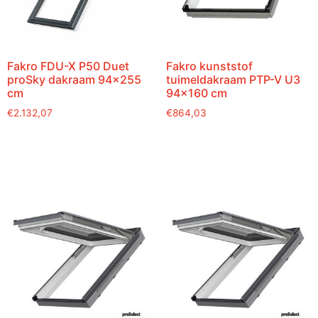
Fakro FDU-X P50 Duet
Fakro kunststof
proSky dakraam 94×255
tuimeldakraam PTP-V U3
cm
94×160 cm
€
2.132,07
€
864,03