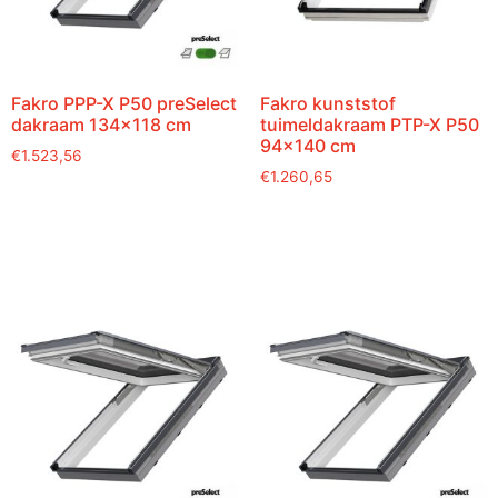
Fakro PPP-X P50 preSelect
Fakro kunststof
dakraam 134×118 cm
tuimeldakraam PTP-X P50
94×140 cm
€
1.523,56
€
1.260,65