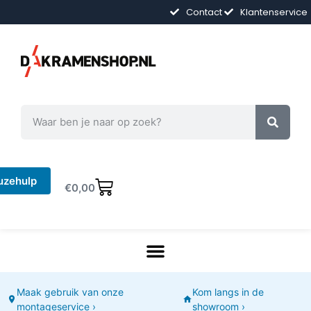
Contact
Klantenservice
uzehulp
€
0,00
Maak gebruik van onze
Kom langs in de
montageservice ›
showroom ›