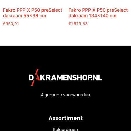
Fakro PPP-X P50 preSelect
Fakro PPP-X P50 preSelect
dakraam 55×98 cm
dakraam 134×140 cm
€
950,91
€
1.679,63
Algemene voorwaarden
Assortiment
Rolgordijnen