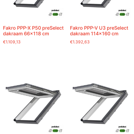
Fakro PPP-X P50 preSelect
Fakro PPP-V U3 preSelect
dakraam 66×118 cm
dakraam 114×160 cm
€
1.109,13
€
1.392,63