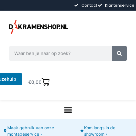
Contact
Klantenservice
uzehulp
€
0,00
Maak gebruik van onze
Kom langs in de
montageservice ›
showroom ›