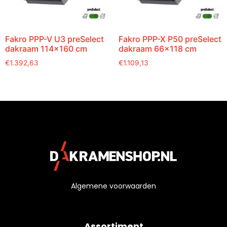
Fakro PPP-V U3 preSelect
Fakro PPP-X P50 preSelect
dakraam 114×160 cm
dakraam 66×118 cm
€
1.392,63
€
1.109,13
Algemene voorwaarden
Assortiment