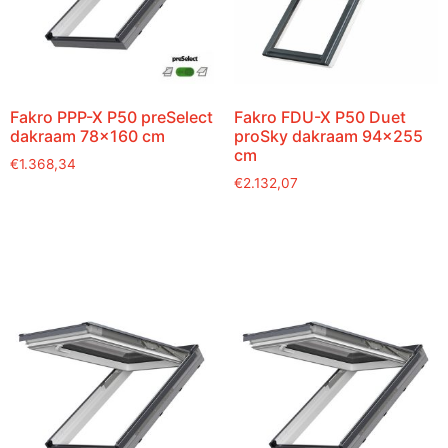
Fakro PPP-X P50 preSelect
Fakro FDU-X P50 Duet
dakraam 78×160 cm
proSky dakraam 94×255
cm
€
1.368,34
€
2.132,07