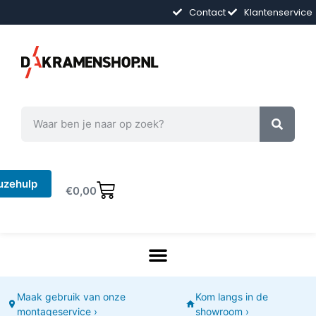
Contact
Klantenservice
uzehulp
€
0,00
Maak gebruik van onze
Kom langs in de
montageservice ›
showroom ›