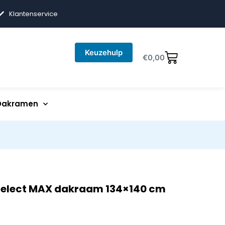
Klantenservice
Keuzehulp
€
0,00
Dakramen
Select MAX dakraam 134×140 cm