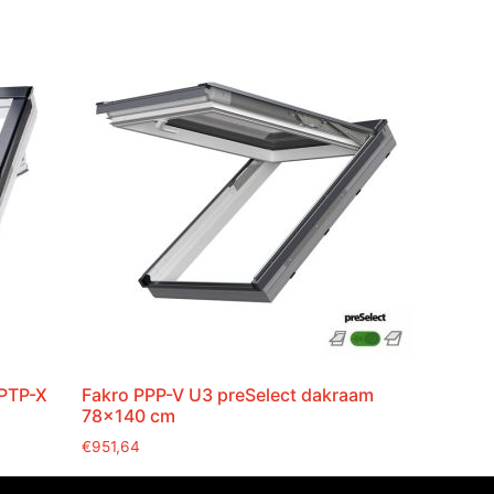
 PTP-X
Fakro PPP-V U3 preSelect dakraam
78×140 cm
€
951,64