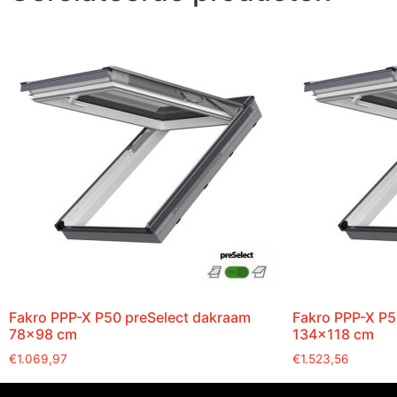
Fakro PPP-X P50 preSelect dakraam
Fakro PPP-X P5
78×98 cm
134×118 cm
€
1.069,97
€
1.523,56