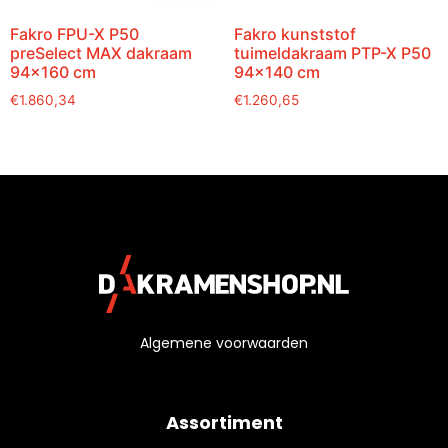
Fakro FPU-X P50
Fakro kunststof
preSelect MAX dakraam
tuimeldakraam PTP-X P50
94×160 cm
94×140 cm
€
1.860,34
€
1.260,65
Algemene voorwaarden
Assortiment