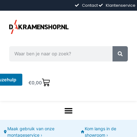
Contact
Klantenservice
uzehulp
€
0,00
Maak gebruik van onze
Kom langs in de
montageservice ›
showroom ›