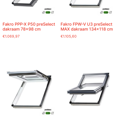
Fakro PPP-X P50 preSelect
Fakro FPW-V U3 preSelect
dakraam 78×98 cm
MAX dakraam 134×118 cm
€
1.069,97
€
1.105,60