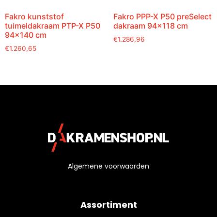
Fakro kunststof
Fakro PPP-X P50 preSelect
tuimeldakraam PTP-X P50
dakraam 94×118 cm
94×140 cm
€
1.286,96
€
1.260,65
Algemene voorwaarden
Assortiment