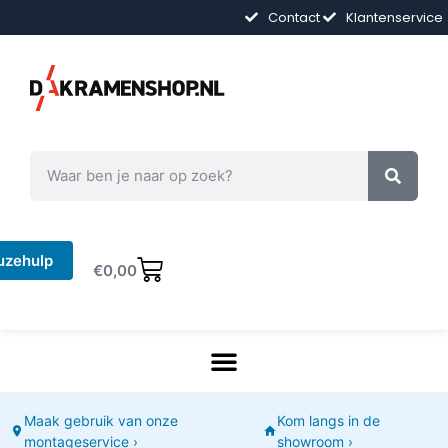
Contact
Klantenservice
uzehulp
€
0,00
Maak gebruik van onze
Kom langs in de
montageservice ›
showroom ›