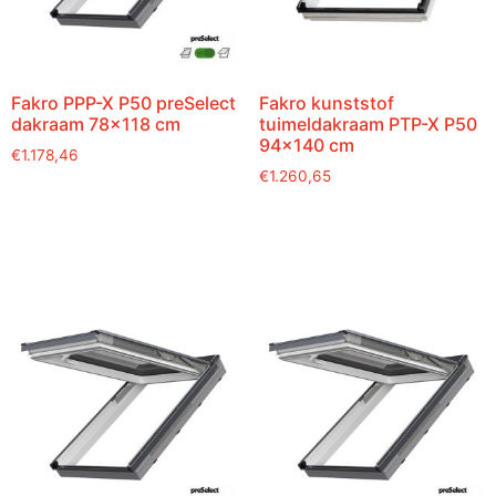
Fakro PPP-X P50 preSelect
Fakro kunststof
dakraam 78×118 cm
tuimeldakraam PTP-X P50
94×140 cm
€
1.178,46
€
1.260,65