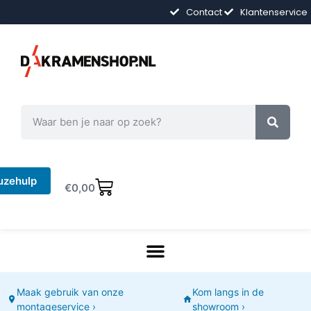
Contact
Klantenservice
uzehulp
€
0,00
Maak gebruik van onze
Kom langs in de
montageservice ›
showroom ›