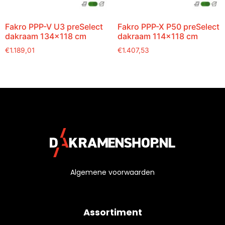
Fakro PPP-V U3 preSelect
Fakro PPP-X P50 preSelect
dakraam 134×118 cm
dakraam 114×118 cm
€
1.189,01
€
1.407,53
Algemene voorwaarden
Assortiment