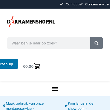
Contact
Klantenservice
uzehulp
€
0,00
Maak gebruik van onze
Kom langs in de
montageservice ›
showroom ›