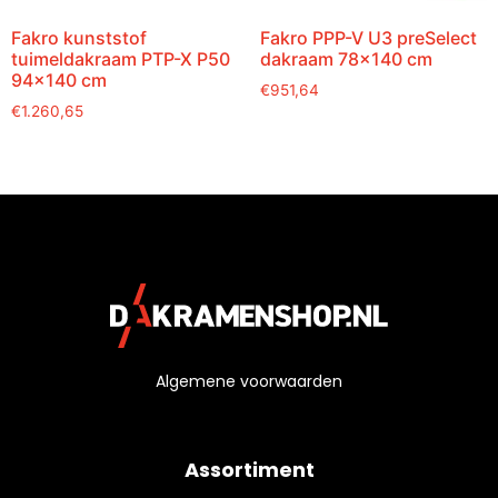
Fakro kunststof
Fakro PPP-V U3 preSelect
tuimeldakraam PTP-X P50
dakraam 78×140 cm
94×140 cm
€
951,64
€
1.260,65
Algemene voorwaarden
Assortiment