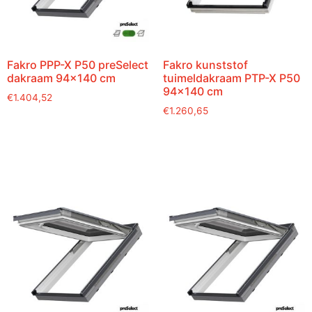
Fakro PPP-X P50 preSelect
Fakro kunststof
dakraam 94×140 cm
tuimeldakraam PTP-X P50
94×140 cm
€
1.404,52
€
1.260,65