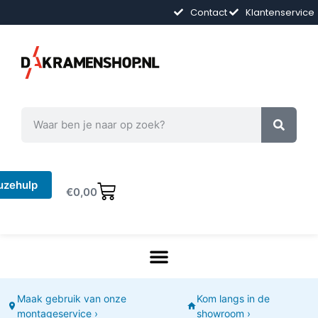
Contact
Klantenservice
uzehulp
€
0,00
Maak gebruik van onze
Kom langs in de
montageservice ›
showroom ›