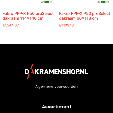
Fakro PPP-X P50 preSelect
Fakro PPP-X P50 preSelect
dakraam 114×140 cm
dakraam 66×118 cm
€
1.544,67
€
1.109,13
Algemene voorwaarden
Assortiment