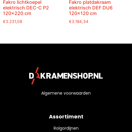
Fakro lichtkoepel
Fakro platdakraam
elektrisch DEC-C P2
elektrisch DEF DU6
120×220 cm
120×120 cm
€
3.231,08
€
3.184,34
Algemene voorwaarden
Assortiment
Rolgordijnen