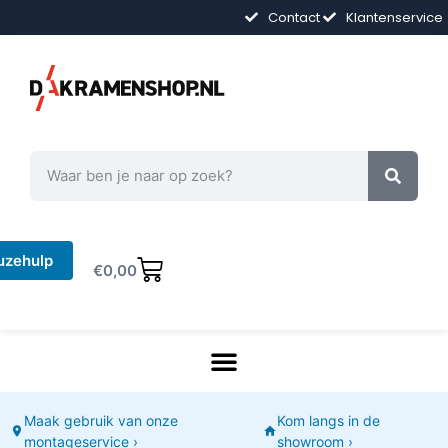
Contact
Klantenservice
uzehulp
€
0,00
Maak gebruik van onze
Kom langs in de
montageservice ›
showroom ›