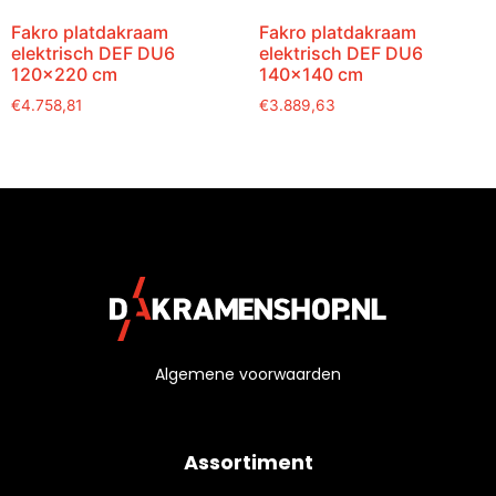
Fakro platdakraam
Fakro platdakraam
elektrisch DEF DU6
elektrisch DEF DU6
120×220 cm
140×140 cm
€
4.758,81
€
3.889,63
Algemene voorwaarden
Assortiment