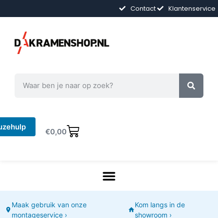
Contact
Klantenservice
uzehulp
€
0,00
Maak gebruik van onze
Kom langs in de
montageservice ›
showroom ›