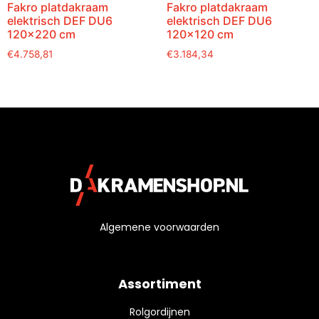
Fakro platdakraam
Fakro platdakraam
elektrisch DEF DU6
elektrisch DEF DU6
120×220 cm
120×120 cm
€
4.758,81
€
3.184,34
Algemene voorwaarden
Assortiment
Rolgordijnen