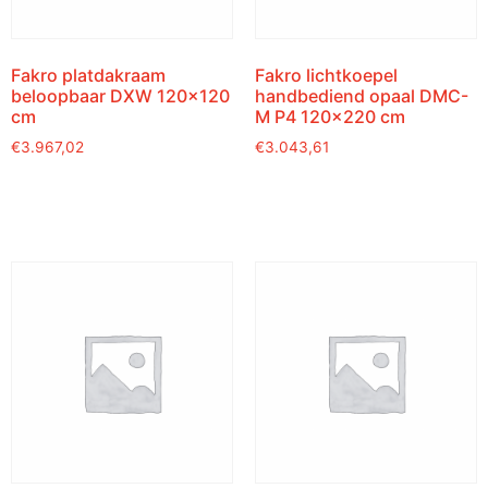
Fakro platdakraam
Fakro lichtkoepel
beloopbaar DXW 120×120
handbediend opaal DMC-
cm
M P4 120×220 cm
€
3.967,02
€
3.043,61