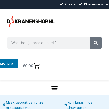
Contact
Klantenservice
uzehulp
€
0,00
Maak gebruik van onze
Kom langs in de
montageservice ›
showroom ›