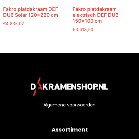
Fakro platdakraam DEF
Fakro platdakraam
DU6 Solar 120×220 cm
elektrisch DEF DU6
150×100 cm
€
4.835,07
€
3.413,50
Algemene voorwaarden
Assortiment