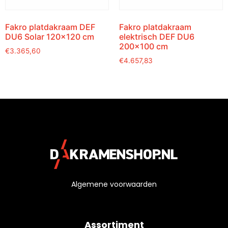
Fakro platdakraam DEF
Fakro platdakraam
DU6 Solar 120×120 cm
elektrisch DEF DU6
200×100 cm
€
3.365,60
€
4.657,83
Algemene voorwaarden
Assortiment