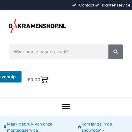
Contact
Klantenservice
uzehulp
€
0,00
Maak gebruik van onze
Kom langs in de
montageservice ›
showroom ›