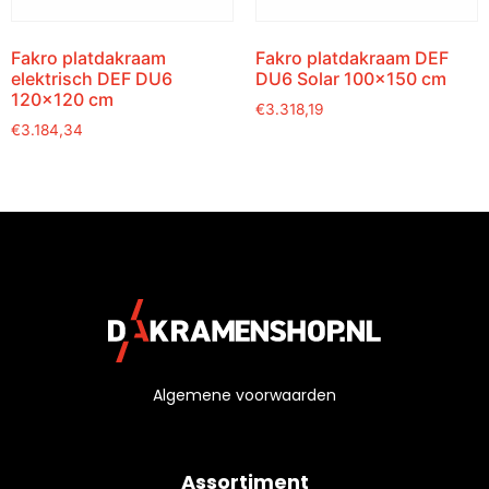
Fakro platdakraam
Fakro platdakraam DEF
elektrisch DEF DU6
DU6 Solar 100×150 cm
120×120 cm
€
3.318,19
€
3.184,34
Algemene voorwaarden
Assortiment