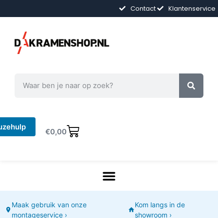
Contact
Klantenservice
uzehulp
€
0,00
Maak gebruik van onze
Kom langs in de
montageservice ›
showroom ›