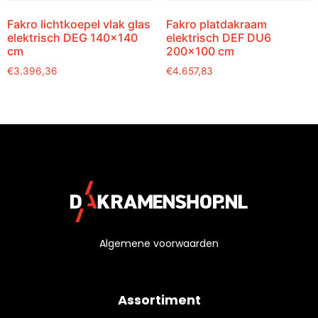
Fakro lichtkoepel vlak glas
Fakro platdakraam
elektrisch DEG 140×140
elektrisch DEF DU6
cm
200×100 cm
€
3.396,36
€
4.657,83
Algemene voorwaarden
Assortiment