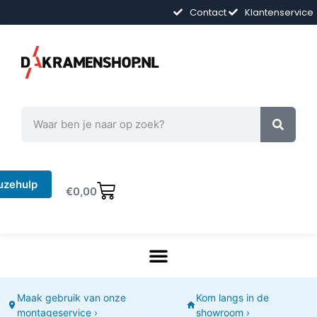
Contact
Klantenservice
uzehulp
€
0,00
Maak gebruik van onze
Kom langs in de
montageservice ›
showroom ›