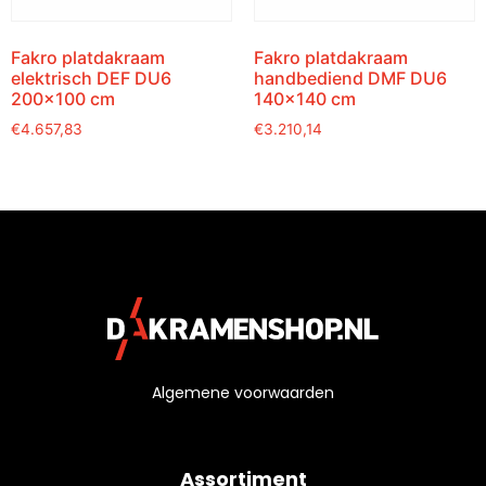
Fakro platdakraam
Fakro platdakraam
elektrisch DEF DU6
handbediend DMF DU6
200×100 cm
140×140 cm
€
4.657,83
€
3.210,14
Algemene voorwaarden
Assortiment