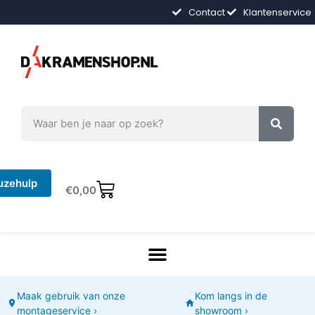
Contact
Klantenservice
uzehulp
€
0,00
Maak gebruik van onze
Kom langs in de
montageservice ›
showroom ›