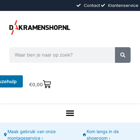
Contact
Klantenservice
uzehulp
€
0,00
Maak gebruik van onze
Kom langs in de
montageservice ›
showroom ›