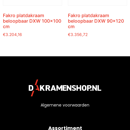
Fakro platdakraam
Fakro platdakraam
beloopbaar DXW 100×100
beloopbaar DXW 90×120
cm
cm
€
3.204,16
€
3.356,72
Algemene voorwaarden
Assortiment