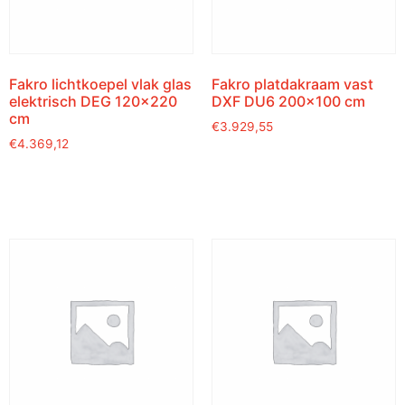
Fakro lichtkoepel vlak glas
Fakro platdakraam vast
elektrisch DEG 120×220
DXF DU6 200×100 cm
cm
€
3.929,55
€
4.369,12