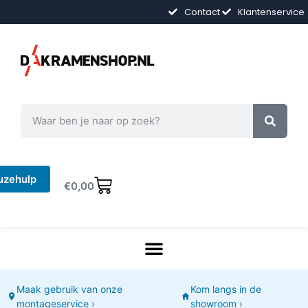
Contact
Klantenservice
uzehulp
€
0,00
Maak gebruik van onze
Kom langs in de
montageservice ›
showroom ›