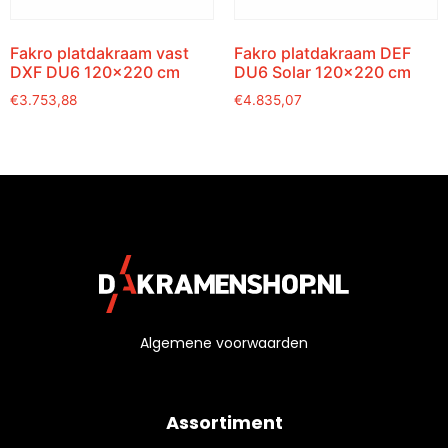
Fakro platdakraam vast
Fakro platdakraam DEF
DXF DU6 120×220 cm
DU6 Solar 120×220 cm
€
3.753,88
€
4.835,07
Algemene voorwaarden
Assortiment