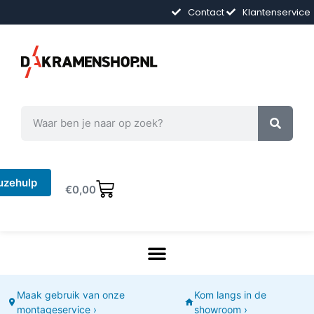
Contact
Klantenservice
uzehulp
€
0,00
Maak gebruik van onze
Kom langs in de
montageservice ›
showroom ›