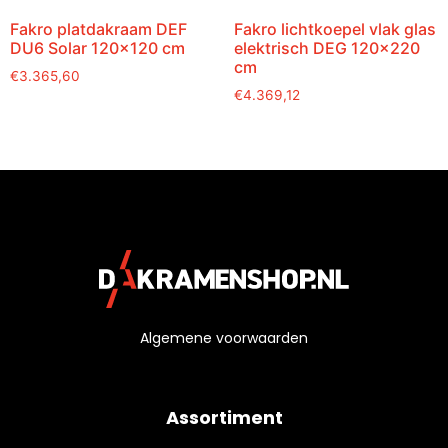
Fakro platdakraam DEF
Fakro lichtkoepel vlak glas
DU6 Solar 120×120 cm
elektrisch DEG 120×220
cm
€
3.365,60
€
4.369,12
Algemene voorwaarden
Assortiment