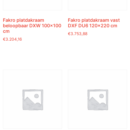
Fakro platdakraam
Fakro platdakraam vast
beloopbaar DXW 100×100
DXF DU6 120×220 cm
cm
€
3.753,88
€
3.204,16