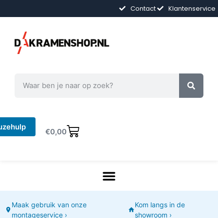
Contact
Klantenservice
uzehulp
€
0,00
Maak gebruik van onze
Kom langs in de
montageservice ›
showroom ›