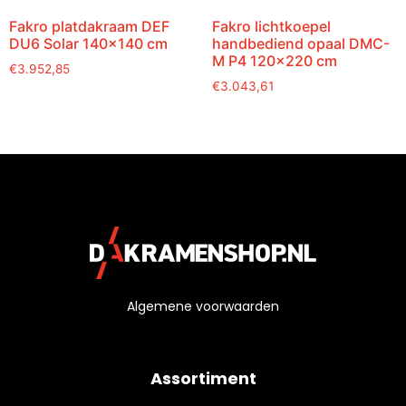
Fakro platdakraam DEF
Fakro lichtkoepel
DU6 Solar 140×140 cm
handbediend opaal DMC-
M P4 120×220 cm
€
3.952,85
€
3.043,61
Algemene voorwaarden
Assortiment