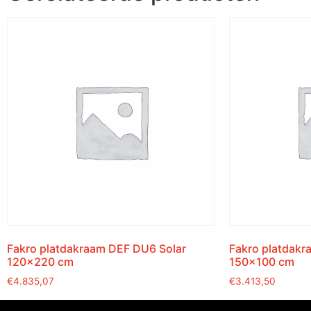
Fakro platdakraam DEF DU6 Solar
Fakro platdakr
120×220 cm
150×100 cm
€
4.835,07
€
3.413,50