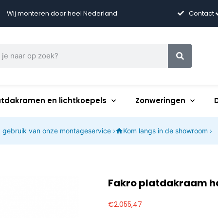
Wij monteren door heel Nederland
Contact
atdakramen en lichtkoepels
Zonweringen
 gebruik van onze montageservice ›
Kom langs in de showroom ›
Fakro platdakraam h
€
2.055,47