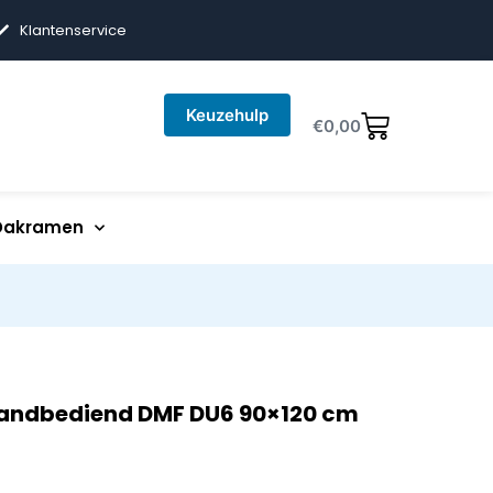
Klantenservice
Keuzehulp
€
0,00
Dakramen
andbediend DMF DU6 90×120 cm