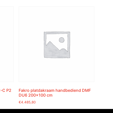
C-C P2
Fakro platdakraam handbediend DMF
DU6 200×100 cm
€
4.485,80