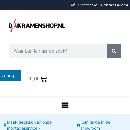
Contact
Klantenservice
uzehulp
€
0,00
Maak gebruik van onze
Kom langs in de
montageservice ›
showroom ›