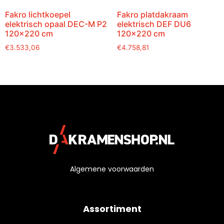
Fakro lichtkoepel
Fakro platdakraam
elektrisch opaal DEC-M P2
elektrisch DEF DU6
120×220 cm
120×220 cm
€
3.533,06
€
4.758,81
Algemene voorwaarden
Assortiment