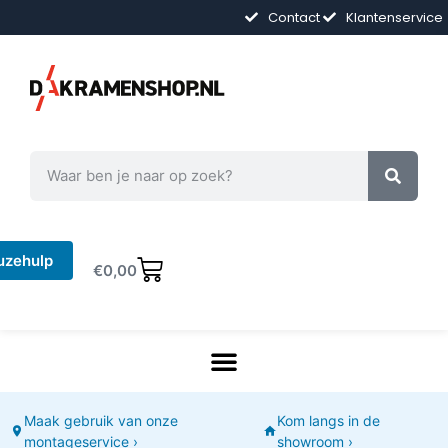
Contact
Klantenservice
uzehulp
€
0,00
Maak gebruik van onze
Kom langs in de
montageservice ›
showroom ›