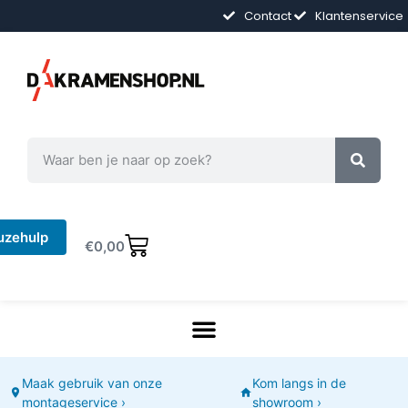
Contact
Klantenservice
uzehulp
€
0,00
Maak gebruik van onze
Kom langs in de
montageservice ›
showroom ›