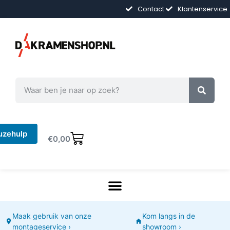
Contact
Klantenservice
uzehulp
€
0,00
Maak gebruik van onze
Kom langs in de
montageservice ›
showroom ›