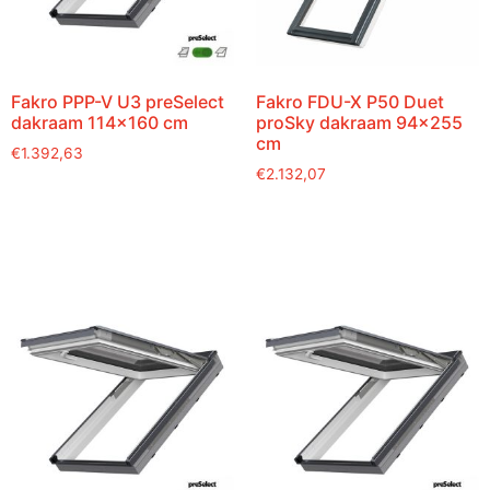
Fakro PPP-V U3 preSelect
Fakro FDU-X P50 Duet
dakraam 114×160 cm
proSky dakraam 94×255
cm
€
1.392,63
€
2.132,07