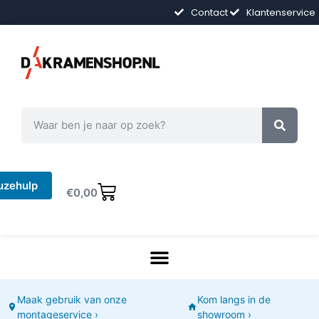
Contact
Klantenservice
uzehulp
€
0,00
Maak gebruik van onze
Kom langs in de
montageservice ›
showroom ›