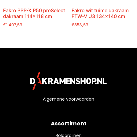
Fakro PPP-X P50 preSelect
Fakro wit tuimeldakraam
dakraam 114×118 cm
FTW-V U3 134×140 cm
€
1.407,53
€
853,53
Algemene voorwaarden
Assortiment
Rolgordijnen