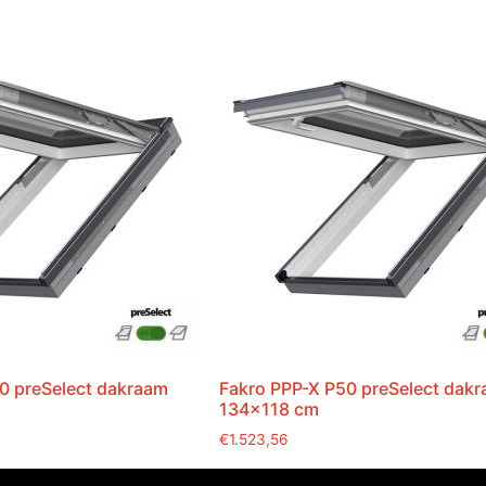
0 preSelect dakraam
Fakro PPP-X P50 preSelect dak
134×118 cm
€
1.523,56