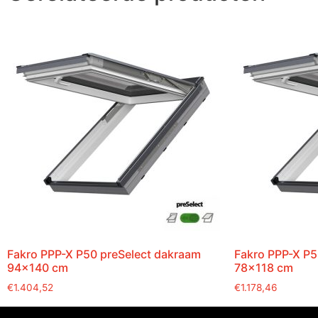
Fakro PPP-X P50 preSelect dakraam
Fakro PPP-X P5
94×140 cm
78×118 cm
€
1.404,52
€
1.178,46