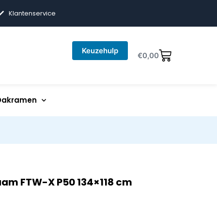
Klantenservice
Keuzehulp
€
0,00
Dakramen
raam FTW-X P50 134×118 cm