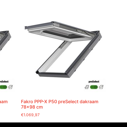
raam
Fakro PPP-X P50 preSelect dakraam
78×98 cm
€
1.069,97