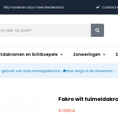
Wij monteren door heel Nederland
Contact
atdakramen en lichtkoepels
Zonweringen
 gebruik van onze montageservice ›
Kom langs in de showroom ›
Fakro wit tuimeldak
€
1.068,14