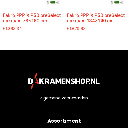
Fakro PPP-X P50 preSelect
Fakro PPP-X P50 preSelect
dakraam 78×160 cm
dakraam 134×140 cm
€
1.368,34
€
1.679,63
Algemene voorwaarden
Assortiment