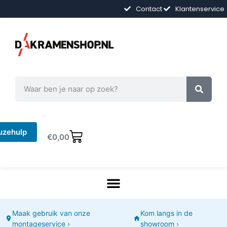
Contact
Klantenservice
uzehulp
€
0,00
Maak gebruik van onze
Kom langs in de
montageservice ›
showroom ›