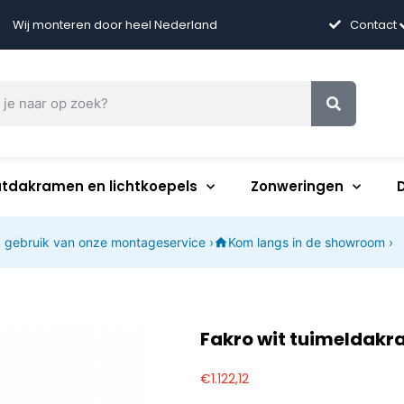
Wij monteren door heel Nederland
Contact
atdakramen en lichtkoepels
Zonweringen
 gebruik van onze montageservice ›
Kom langs in de showroom ›
Fakro wit tuimeldak
€
1.122,12