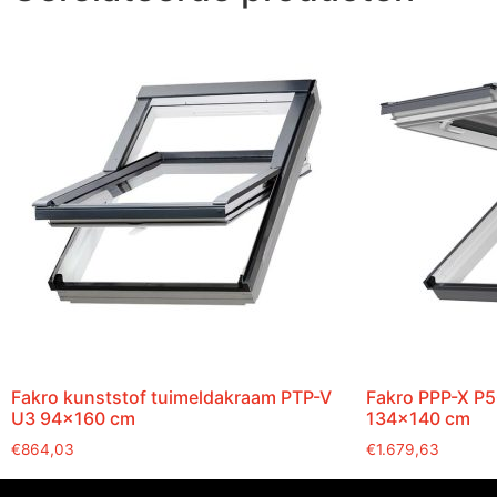
Fakro kunststof tuimeldakraam PTP-V
Fakro PPP-X P5
U3 94×160 cm
134×140 cm
€
864,03
€
1.679,63