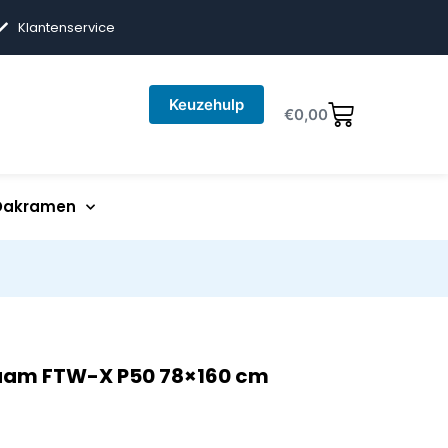
Klantenservice
Keuzehulp
€
0,00
Dakramen
raam FTW-X P50 78×160 cm