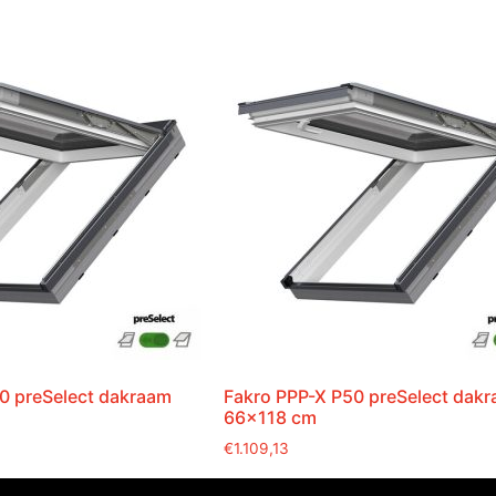
0 preSelect dakraam
Fakro PPP-X P50 preSelect dak
66×118 cm
€
1.109,13