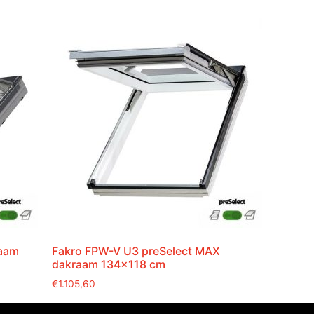
raam
Fakro FPW-V U3 preSelect MAX
dakraam 134×118 cm
€
1.105,60