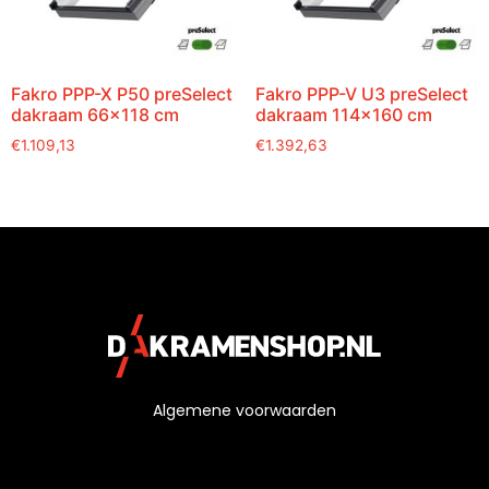
Fakro PPP-X P50 preSelect
Fakro PPP-V U3 preSelect
dakraam 66×118 cm
dakraam 114×160 cm
€
1.109,13
€
1.392,63
Algemene voorwaarden