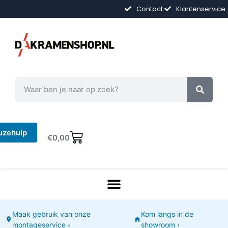
Contact
Klantenservice
uzehulp
€
0,00
Maak gebruik van onze
Kom langs in de
montageservice ›
showroom ›