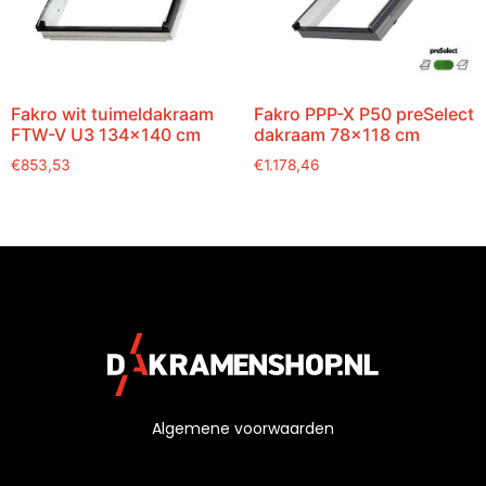
Fakro wit tuimeldakraam
Fakro PPP-X P50 preSelect
FTW-V U3 134×140 cm
dakraam 78×118 cm
€
853,53
€
1.178,46
Algemene voorwaarden