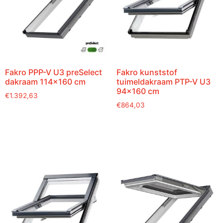
Fakro PPP-V U3 preSelect
Fakro kunststof
dakraam 114×160 cm
tuimeldakraam PTP-V U3
94×160 cm
€
1.392,63
€
864,03