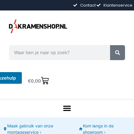
Contact
Klantenservice
uzehulp
€
0,00
Maak gebruik van onze
Kom langs in de
montageservice ›
showroom ›