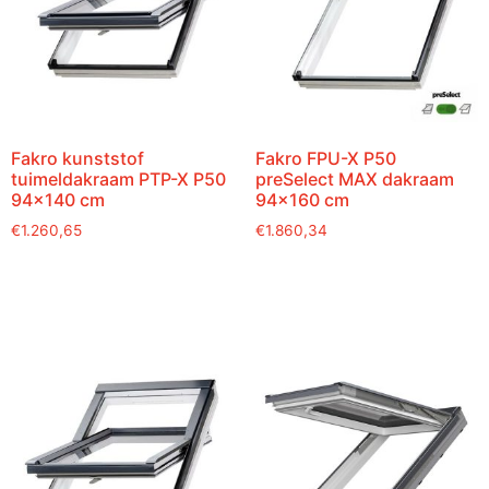
Fakro kunststof
Fakro FPU-X P50
tuimeldakraam PTP-X P50
preSelect MAX dakraam
94×140 cm
94×160 cm
€
1.260,65
€
1.860,34