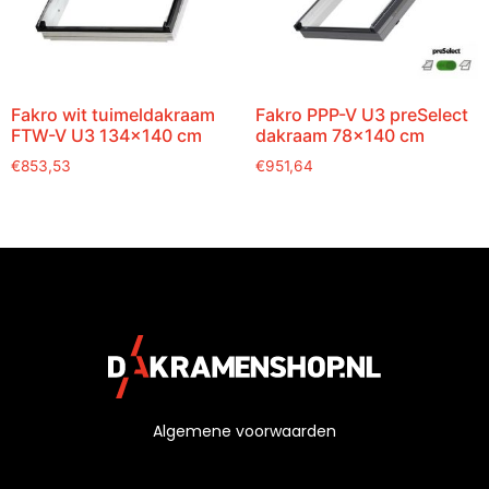
Fakro wit tuimeldakraam
Fakro PPP-V U3 preSelect
FTW-V U3 134×140 cm
dakraam 78×140 cm
€
853,53
€
951,64
Algemene voorwaarden