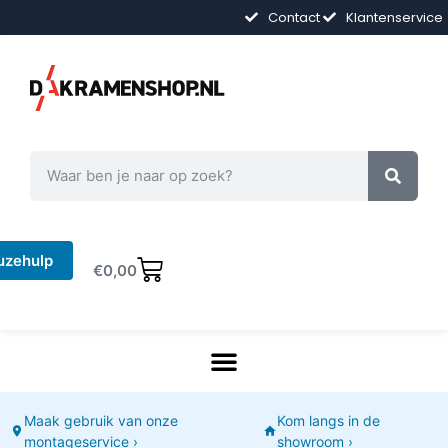
Contact
Klantenservice
uzehulp
€
0,00
Maak gebruik van onze
Kom langs in de
montageservice ›
showroom ›