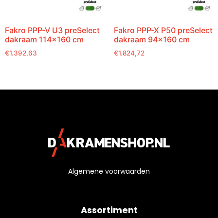
Fakro PPP-V U3 preSelect
Fakro PPP-X P50 preSelect
dakraam 114×160 cm
dakraam 94×160 cm
€
1.392,63
€
1.824,72
Algemene voorwaarden
Assortiment