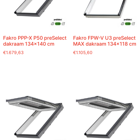
Fakro PPP-X P50 preSelect
Fakro FPW-V U3 preSelect
dakraam 134×140 cm
MAX dakraam 134×118 cm
€
1.679,63
€
1.105,60