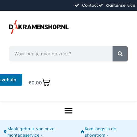
Contact
Klantenservice
uzehulp
€
0,00
Maak gebruik van onze
Kom langs in de
montageservice ›
showroom ›