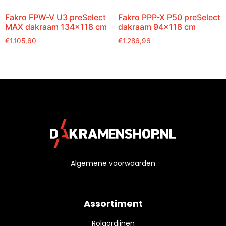
Fakro FPW-V U3 preSelect
Fakro PPP-X P50 preSelect
MAX dakraam 134×118 cm
dakraam 94×118 cm
€
1.105,60
€
1.286,96
Algemene voorwaarden
Assortiment
Rolgordijnen