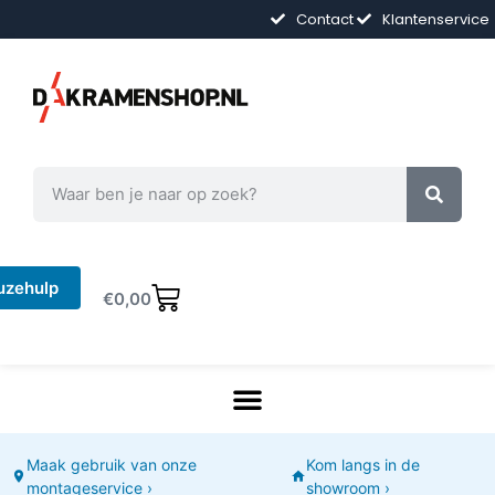
Contact
Klantenservice
uzehulp
€
0,00
Maak gebruik van onze
Kom langs in de
montageservice ›
showroom ›