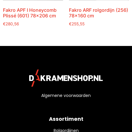
Fakro APF I Honeycomb
Fakro ARF rolgordijn (256)
Plissé (601) 78×206 cm
78×160 cm
€
280,56
€
255,55
Algemene voorwaarden
Assortiment
Rolgordijnen