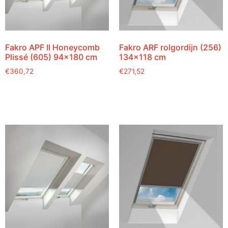
Fakro APF II Honeycomb
Fakro ARF rolgordijn (256)
Plissé (605) 94×180 cm
134×118 cm
€
360,72
€
271,52