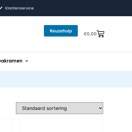
Klantenservice
Keuzehulp
€
0,00
Dakramen