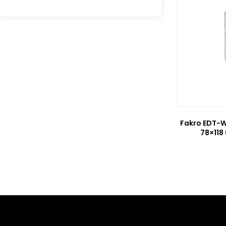
Fakro EDT-W
78×118