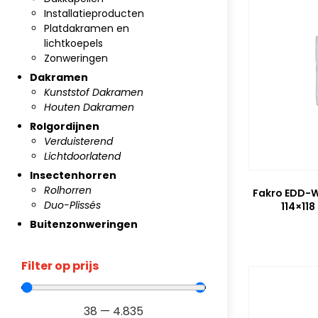
Installatieproducten
Platdakramen en
lichtkoepels
Zonweringen
Dakramen
Kunststof Dakramen
Houten Dakramen
Rolgordijnen
Verduisterend
Lichtdoorlatend
Insectenhorren
Rolhorren
Fakro EDD-W
Duo-Plissés
114×118
Buitenzonweringen
Filter op prijs
38
—
4.835